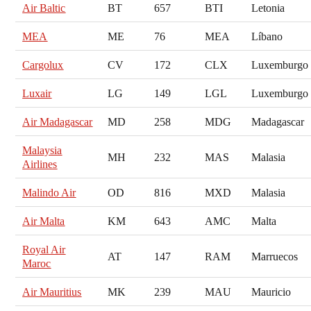
Air Baltic
BT
657
BTI
Letonia
MEA
ME
76
MEA
Líbano
Cargolux
CV
172
CLX
Luxemburgo
Luxair
LG
149
LGL
Luxemburgo
Air Madagascar
MD
258
MDG
Madagascar
Malaysia
MH
232
MAS
Malasia
Airlines
Malindo Air
OD
816
MXD
Malasia
Air Malta
KM
643
AMC
Malta
Royal Air
AT
147
RAM
Marruecos
Maroc
Air Mauritius
MK
239
MAU
Mauricio