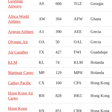
Georgian
A9
606
TGZ
Georgia
Airways
Africa World
AW
394
AFW
Ghana
Airlines
Aegean Airlines
A3
390
AEE
Grecia
Olympic Air
OA
50
OAL
Grecia
Air Caraibes
TX
427
FWI
Guadalupe
KLM
KL
74
KLM
Holanda
Martinair Cargo
MP
129
MPH
Holanda
Cathay Pacific
CX
160
CPA
Hong Kong
Hong Kong Air
RH
828
HKC
Hong Kong
Cargo
Hong Kong
HX
851
CRK
Hong Kong