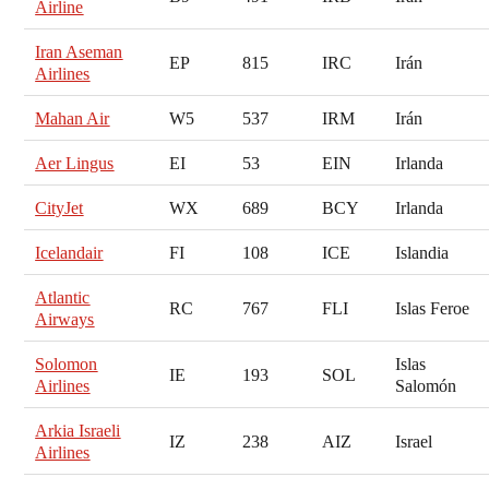
Airline
Iran Aseman
EP
815
IRC
Irán
Airlines
Mahan Air
W5
537
IRM
Irán
Aer Lingus
EI
53
EIN
Irlanda
CityJet
WX
689
BCY
Irlanda
Icelandair
FI
108
ICE
Islandia
Atlantic
RC
767
FLI
Islas Feroe
Airways
Solomon
Islas
IE
193
SOL
Airlines
Salomón
Arkia Israeli
IZ
238
AIZ
Israel
Airlines