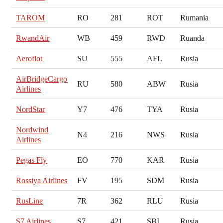
TAROM
RO
281
ROT
Rumania
RwandAir
WB
459
RWD
Ruanda
Aeroflot
SU
555
AFL
Rusia
AirBridgeCargo
RU
580
ABW
Rusia
Airlines
NordStar
Y7
476
TYA
Rusia
Nordwind
N4
216
NWS
Rusia
Airlines
Pegas Fly
EO
770
KAR
Rusia
Rossiya Airlines
FV
195
SDM
Rusia
RusLine
7R
362
RLU
Rusia
S7 Airlines
S7
421
SBI
Rusia