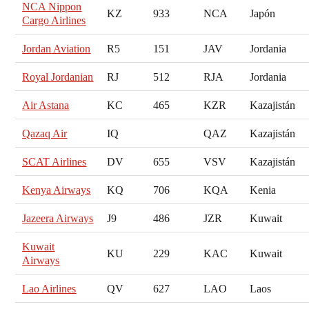
NCA Nippon
KZ
933
NCA
Japón
Cargo Airlines
Jordan Aviation
R5
151
JAV
Jordania
Royal Jordanian
RJ
512
RJA
Jordania
Air Astana
KC
465
KZR
Kazajistán
Qazaq Air
IQ
QAZ
Kazajistán
SCAT Airlines
DV
655
VSV
Kazajistán
Kenya Airways
KQ
706
KQA
Kenia
Jazeera Airways
J9
486
JZR
Kuwait
Kuwait
KU
229
KAC
Kuwait
Airways
Lao Airlines
QV
627
LAO
Laos