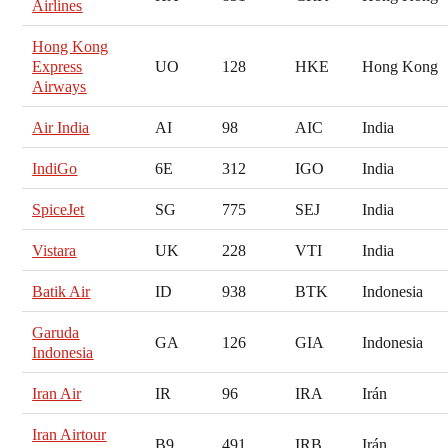
Airlines
Hong Kong
Express
UO
128
HKE
Hong Kong
Airways
Air India
AI
98
AIC
India
IndiGo
6E
312
IGO
India
SpiceJet
SG
775
SEJ
India
Vistara
UK
228
VTI
India
Batik Air
ID
938
BTK
Indonesia
Garuda
GA
126
GIA
Indonesia
Indonesia
Iran Air
IR
96
IRA
Irán
Iran Airtour
B9
491
IRB
Irán