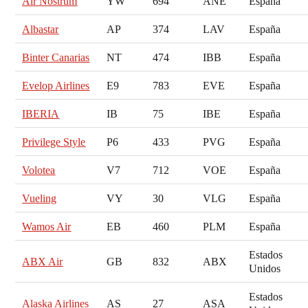
Air Nostrum
YW
694
ANE
España
Albastar
AP
374
LAV
España
Binter Canarias
NT
474
IBB
España
Evelop Airlines
E9
783
EVE
España
IBERIA
IB
75
IBE
España
Privilege Style
P6
433
PVG
España
Volotea
V7
712
VOE
España
Vueling
VY
30
VLG
España
Wamos Air
EB
460
PLM
España
Estados
ABX Air
GB
832
ABX
Unidos
Estados
Alaska Airlines
AS
27
ASA