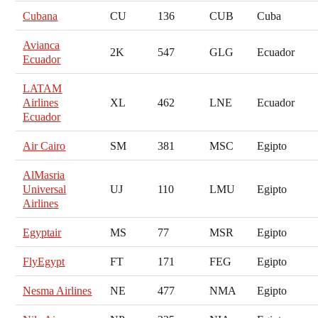
Cubana
CU
136
CUB
Cuba
Avianca
2K
547
GLG
Ecuador
Ecuador
LATAM
Airlines
XL
462
LNE
Ecuador
Ecuador
Air Cairo
SM
381
MSC
Egipto
AlMasria
Universal
UJ
110
LMU
Egipto
Airlines
Egyptair
MS
77
MSR
Egipto
FlyEgypt
FT
171
FEG
Egipto
Nesma Airlines
NE
477
NMA
Egipto