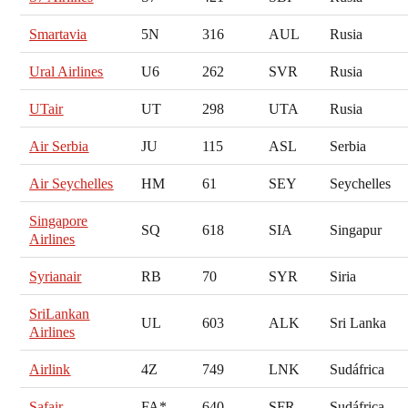
Smartavia
5N
316
AUL
Rusia
Ural Airlines
U6
262
SVR
Rusia
UTair
UT
298
UTA
Rusia
Air Serbia
JU
115
ASL
Serbia
Air Seychelles
HM
61
SEY
Seychelles
Singapore
SQ
618
SIA
Singapur
Airlines
Syrianair
RB
70
SYR
Siria
SriLankan
UL
603
ALK
Sri Lanka
Airlines
Airlink
4Z
749
LNK
Sudáfrica
Safair
FA*
640
SFR
Sudáfrica