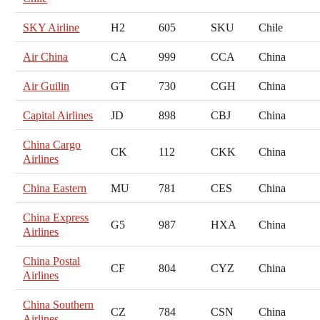
SKY Airline
H2
605
SKU
Chile
Air China
CA
999
CCA
China
Air Guilin
GT
730
CGH
China
Capital Airlines
JD
898
CBJ
China
China Cargo
CK
112
CKK
China
Airlines
China Eastern
MU
781
CES
China
China Express
G5
987
HXA
China
Airlines
China Postal
CF
804
CYZ
China
Airlines
China Southern
CZ
784
CSN
China
Airlines