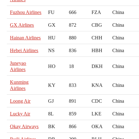
Fuzhou Airlines
FU
666
FZA
China
GX Airlines
GX
872
CBG
China
Hainan Airlines
HU
880
CHH
China
Hebei Airlines
NS
836
HBH
China
Juneyao
HO
18
DKH
China
Airlines
Kunming
KY
833
KNA
China
Airlines
Loong Air
GJ
891
CDC
China
Lucky Air
8L
859
LKE
China
Okay Airways
BK
866
OKA
China