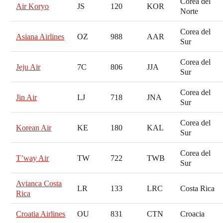
Corea del
Air Koryo
JS
120
KOR
Norte
Corea del
Asiana Airlines
OZ
988
AAR
Sur
Corea del
Jeju Air
7C
806
JJA
Sur
Corea del
Jin Air
LJ
718
JNA
Sur
Corea del
Korean Air
KE
180
KAL
Sur
Corea del
T’way Air
TW
722
TWB
Sur
Avianca Costa
LR
133
LRC
Costa Rica
Rica
Croatia Airlines
OU
831
CTN
Croacia