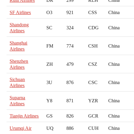
Ruili Airlines
DR
299
RLH
China
SF Airlines
O3
921
CSS
China
Shandong
SC
324
CDG
China
Airlines
Shanghai
FM
774
CSH
China
Airlines
Shenzhen
ZH
479
CSZ
China
Airlines
Sichuan
3U
876
CSC
China
Airlines
Suparna
Y8
871
YZR
China
Airlines
Tianjin Airlines
GS
826
GCR
China
Urumqi Air
UQ
886
CUH
China