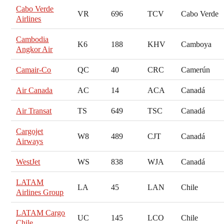
Cabo Verde
VR
696
TCV
Cabo Verde
Airlines
Cambodia
K6
188
KHV
Camboya
Angkor Air
Camair-Co
QC
40
CRC
Camerún
Air Canada
AC
14
ACA
Canadá
Air Transat
TS
649
TSC
Canadá
Cargojet
W8
489
CJT
Canadá
Airways
WestJet
WS
838
WJA
Canadá
LATAM
LA
45
LAN
Chile
Airlines Group
LATAM Cargo
UC
145
LCO
Chile
Chile