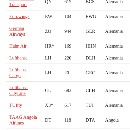
QY
615
BCS
Alemania
Transport
Eurowings
EW
104
EWG
Alemania
German
ZQ
944
GER
Alemania
Airways
Hahn Air
HR*
169
HHN
Alemania
Lufthansa
LH
220
DLH
Alemania
Lufthansa
LH
20
GEC
Alemania
Cargo
Lufthansa
CL
683
CLH
Alemania
CityLine
TUIfly
X3*
617
TUI
Alemania
TAAG Angola
DT
118
DTA
Angola
Airlines