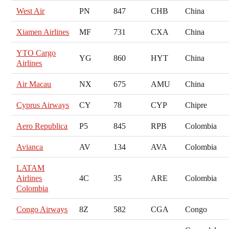
West Air
PN
847
CHB
China
Xiamen Airlines
MF
731
CXA
China
YTO Cargo
YG
860
HYT
China
Airlines
Air Macau
NX
675
AMU
China
Cyprus Airways
CY
78
CYP
Chipre
Aero Republica
P5
845
RPB
Colombia
Avianca
AV
134
AVA
Colombia
LATAM
Airlines
4C
35
ARE
Colombia
Colombia
Congo Airways
8Z
582
CGA
Congo