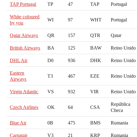
TAP Portugal
TP
47
TAP
Portugal
White coloured
WI
97
WHT
Portugal
by you
Qatar Airways
QR
157
QTR
Qatar
British Airways
BA
125
BAW
Reino Unido
DHL Air
D0
936
DHK
Reino Unido
Eastern
T3
467
EZE
Reino Unido
Airways
Virgin Atlantic
VS
932
VIR
Reino Unido
República
Czech Airlines
OK
64
CSA
Checa
Blue Air
0B
475
BMS
Rumania
Carpatair
V3
21
KRP
Rumania