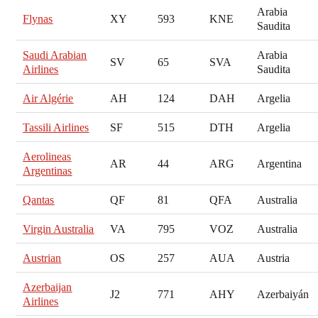
Arabia
Flynas
XY
593
KNE
Saudita
Saudi Arabian
Arabia
SV
65
SVA
Airlines
Saudita
Air Algérie
AH
124
DAH
Argelia
Tassili Airlines
SF
515
DTH
Argelia
Aerolineas
AR
44
ARG
Argentina
Argentinas
Qantas
QF
81
QFA
Australia
Virgin Australia
VA
795
VOZ
Australia
Austrian
OS
257
AUA
Austria
Azerbaijan
J2
771
AHY
Azerbaiyán
Airlines