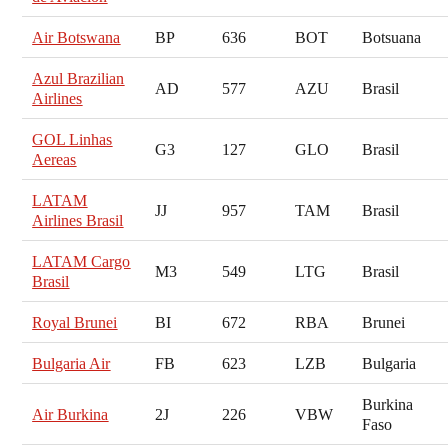
Air Botswana
BP
636
BOT
Botsuana
Azul Brazilian
AD
577
AZU
Brasil
Airlines
GOL Linhas
G3
127
GLO
Brasil
Aereas
LATAM
JJ
957
TAM
Brasil
Airlines Brasil
LATAM Cargo
M3
549
LTG
Brasil
Brasil
Royal Brunei
BI
672
RBA
Brunei
Bulgaria Air
FB
623
LZB
Bulgaria
Burkina
Air Burkina
2J
226
VBW
Faso