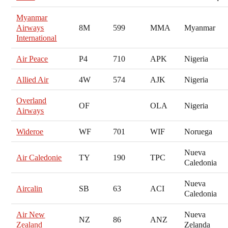
Myanmar
Airways
8M
599
MMA
Myanmar
International
Air Peace
P4
710
APK
Nigeria
Allied Air
4W
574
AJK
Nigeria
Overland
OF
OLA
Nigeria
Airways
Wideroe
WF
701
WIF
Noruega
Nueva
Air Caledonie
TY
190
TPC
Caledonia
Nueva
Aircalin
SB
63
ACI
Caledonia
Air New
Nueva
NZ
86
ANZ
Zealand
Zelanda