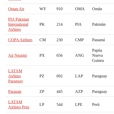
Oman Air
WY
910
OMA
Omán
PIA Pakistan
International
PK
214
PIA
Pakistán
Airlines
COPA Airlines
CM
230
CMP
Panamá
Papúa
Air Niugini
PX
656
ANG
Nueva
Guinea
LATAM
Airlines
PZ
692
LAP
Paraguay
Paraguay
Paranair
ZP
445
AZP
Paraguay
LATAM
LP
544
LPE
Perú
Airlines Peru