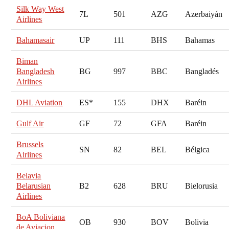
Silk Way West
7L
501
AZG
Azerbaiyán
Airlines
Bahamasair
UP
111
BHS
Bahamas
Biman
Bangladesh
BG
997
BBC
Bangladés
Airlines
DHL Aviation
ES*
155
DHX
Baréin
Gulf Air
GF
72
GFA
Baréin
Brussels
SN
82
BEL
Bélgica
Airlines
Belavia
Belarusian
B2
628
BRU
Bielorusia
Airlines
BoA Boliviana
OB
930
BOV
Bolivia
de Aviacion