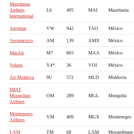
Mauritania
Airlines
L6
495
MAI
Mauritania
International
Aeromar
VW
942
TAO
México
Aeromexico
AM
139
AMX
México
MasAir
M7
865
MAA
México
Volaris
Y4*
36
VOI
México
Air Moldova
9U
572
MLD
Moldovia
MIAT
Mongolian
OM
289
MGL
Mongolia
Airlines
Montenegro
YM
409
MGX
Montenegro
Airlines
LAM
TM
68
LAM
Mozambique