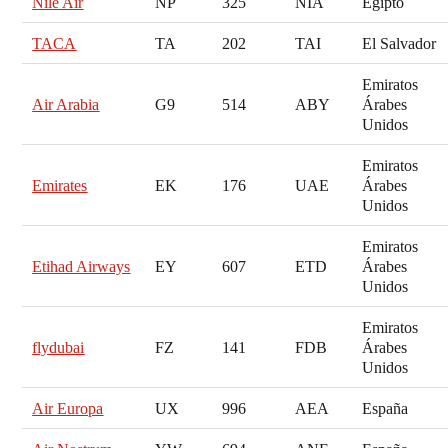
Nile Air
NP
325
NIA
Egipto
TACA
TA
202
TAI
El Salvador
Emiratos
Air Arabia
G9
514
ABY
Árabes
Unidos
Emiratos
Emirates
EK
176
UAE
Árabes
Unidos
Emiratos
Etihad Airways
EY
607
ETD
Árabes
Unidos
Emiratos
flydubai
FZ
141
FDB
Árabes
Unidos
Air Europa
UX
996
AEA
España