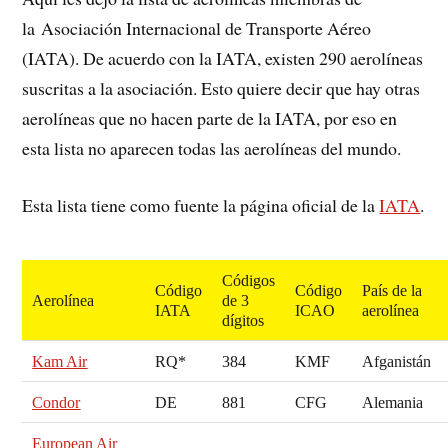
la Asociación Internacional de Transporte Aéreo
(IATA). De acuerdo con la IATA, existen 290 aerolíneas
suscritas a la asociación. Esto quiere decir que hay otras
aerolíneas que no hacen parte de la IATA, por eso en
esta lista no aparecen todas las aerolíneas del mundo.
Esta lista tiene como fuente la página oficial de la
IATA
.
Códigos
Código
Código
País de la
Aerolínea
de 3
IATA
ICAO
aerolínea
dígitos
Kam Air
RQ*
384
KMF
Afganistán
Condor
DE
881
CFG
Alemania
European Air