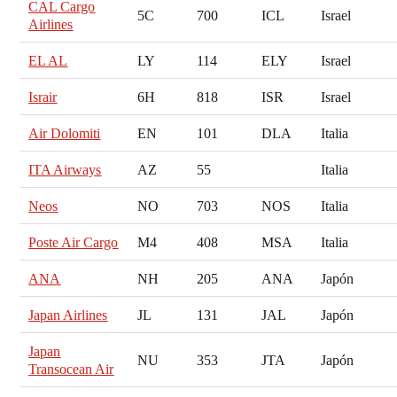
CAL Cargo
5C
700
ICL
Israel
Airlines
EL AL
LY
114
ELY
Israel
Israir
6H
818
ISR
Israel
Air Dolomiti
EN
101
DLA
Italia
ITA Airways
AZ
55
Italia
Neos
NO
703
NOS
Italia
Poste Air Cargo
M4
408
MSA
Italia
ANA
NH
205
ANA
Japón
Japan Airlines
JL
131
JAL
Japón
Japan
NU
353
JTA
Japón
Transocean Air