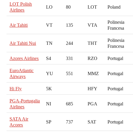
LOT Polish
LO
80
LOT
Poland
Airlines
Polinesia
Air Tahiti
VT
135
VTA
Francesa
Polinesia
Air Tahiti Nui
TN
244
THT
Francesa
Azores Airlines
S4
331
RZO
Portugal
EuroAtlantic
YU
551
MMZ
Portugal
Airways
Hi Fly
5K
HFY
Portugal
PGA-Portugalia
NI
685
PGA
Portugal
Airlines
SATA Air
SP
737
SAT
Portugal
Acores