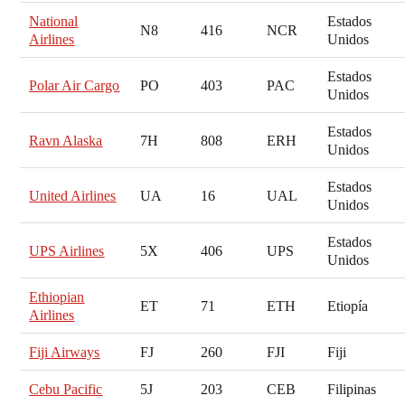
National
Estados
N8
416
NCR
Airlines
Unidos
Estados
Polar Air Cargo
PO
403
PAC
Unidos
Estados
Ravn Alaska
7H
808
ERH
Unidos
Estados
United Airlines
UA
16
UAL
Unidos
Estados
UPS Airlines
5X
406
UPS
Unidos
Ethiopian
ET
71
ETH
Etiopía
Airlines
Fiji Airways
FJ
260
FJI
Fiji
Cebu Pacific
5J
203
CEB
Filipinas